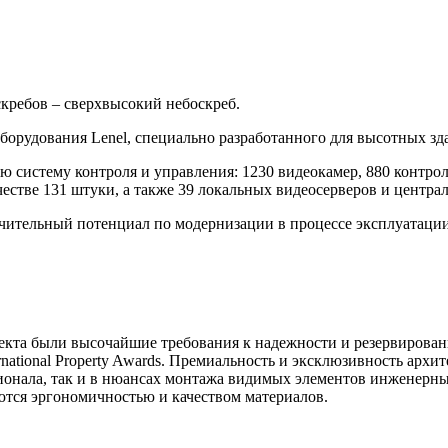
скребов – сверхвысокий небоскреб.
борудования Lenel, специально разработанного для высотных зд
ю систему контроля и управления: 1230 видеокамер, 880 контро
стве 131 штуки, а также 39 локальных видеосерверов и центра
чительный потенциал по модернизации в процессе эксплуатации
кта были высочайшие требования к надежности и резервирован
national Property Awards. Премиальность и эксклюзивность арх
ионала, так и в нюансах монтажа видимых элементов инженерны
ются эргономичностью и качеством материалов.