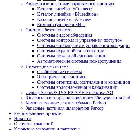
Автоматизированные парковочные системы
Каталог линейки «Connect»
Каталог линейки «Blueedition»
Каталог линейки «Abacus»
Комплектующие и ЗИП
Cистемы безопасности
Системы видеонаблюдения
Системы контроля и управления доступом
Системы оповещения и управления эвакуаци
Системы охранной сигнализации
Системы пожарной сигнализации
Автоматические системы пожаротушения
Инженерные системы
Слаботочные системы
Электрические системы
Системы отопления, вентиляции и кондицио
Системы водоснабжения и канализации
Сервер SecurOS-IVS-FP-NVR-Enterprise-AO
Запасные части для парковочного оборудования Par
Комплектующие для шлагбаумов Parkop
Запасные части для шлагбаумов Parkop
Реализованные проекты
Новости
О группе компаний
Ключевые заказчики и партнеры