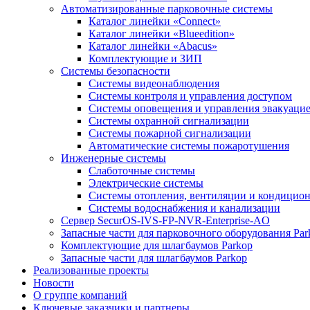
Автоматизированные парковочные системы
Каталог линейки «Connect»
Каталог линейки «Blueedition»
Каталог линейки «Abacus»
Комплектующие и ЗИП
Cистемы безопасности
Системы видеонаблюдения
Системы контроля и управления доступом
Системы оповещения и управления эвакуаци
Системы охранной сигнализации
Системы пожарной сигнализации
Автоматические системы пожаротушения
Инженерные системы
Слаботочные системы
Электрические системы
Системы отопления, вентиляции и кондицио
Системы водоснабжения и канализации
Сервер SecurOS-IVS-FP-NVR-Enterprise-AO
Запасные части для парковочного оборудования Par
Комплектующие для шлагбаумов Parkop
Запасные части для шлагбаумов Parkop
Реализованные проекты
Новости
О группе компаний
Ключевые заказчики и партнеры